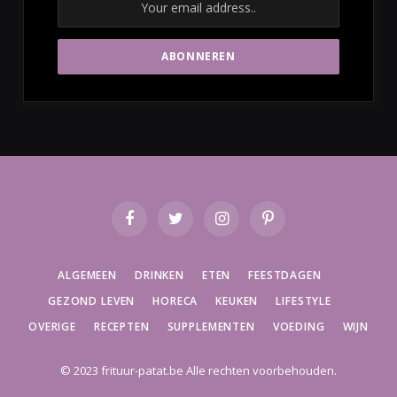
Facebook
Twitter
Instagram
Pinterest
ALGEMEEN
DRINKEN
ETEN
FEESTDAGEN
GEZOND LEVEN
HORECA
KEUKEN
LIFESTYLE
OVERIGE
RECEPTEN
SUPPLEMENTEN
VOEDING
WIJN
© 2023 frituur-patat.be Alle rechten voorbehouden.